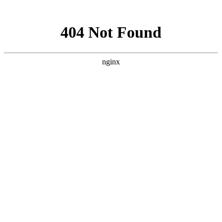
网站地图
首页
首页
ꄲ
意式鲜萃
ꄲ
生椰拿铁
菜单
创新
门店
联系