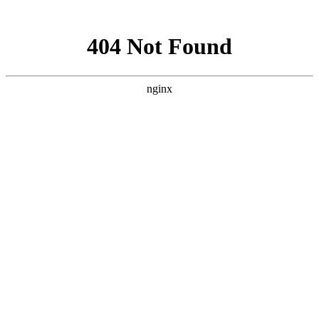
网站地图
首页
首页
ꄲ
高山岩盐
ꄲ
岩盐焦糖拿铁
菜单
创新
门店
联系